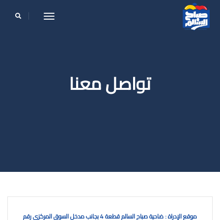
le navigation
تواصل معنا
موقع الإدراة : ضاحية صباح السالم قطعة 4 بجانب مدخل السوق المركزي رقم